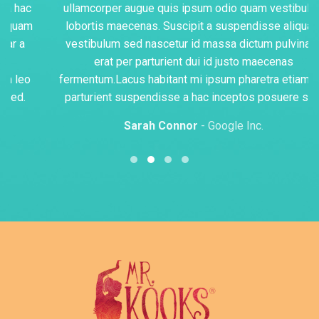
ullamcorper augue quis ipsum odio quam vestibulum
lobortis maecenas. Suscipit a suspendisse aliquam
vestibulum sed nascetur id massa dictum pulvinar a
erat per parturient dui id justo maecenas
fermentum.Lacus habitant mi ipsum pharetra etiam leo
parturient suspendisse a hac inceptos posuere sed.
Sarah Connor
Google Inc.